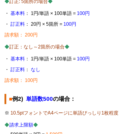
◆
訂正: 5箇所の場合
◆
・
基本料
： 1円/単語 × 100単語 =
100円
・
訂正料
： 20円 × 5箇所 =
100円
請求額： 200円
◆
訂正：なし～2箇所の場合
◆
・
基本料
： 1円/単語 × 100単語 =
100円
・
訂正料
：
なし
請求額： 100円
■
例2)
単語数500
の場合：
※
10.5ptフォントでA4ページに単語びっしり1枚程度
◆
請求上限額
◆