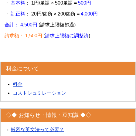
・
基本料
： 1円/単語 × 500単語 =
500円
・
訂正料
： 20円/箇所 × 200箇所 =
4,000円
合計： 4,500円
(請求上限額超過)
請求額： 1,500円
(
請求上限額に調整済
)
料金について
料金
コストシュミレーション
◇◆ お知らせ・情報・豆知識 ◆◇
厳密な英文法って必要？