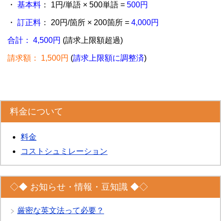
・
基本料
： 1円/単語 × 500単語 =
500円
・
訂正料
： 20円/箇所 × 200箇所 =
4,000円
合計： 4,500円
(請求上限額超過)
請求額： 1,500円
(
請求上限額に調整済
)
料金について
料金
コストシュミレーション
◇◆ お知らせ・情報・豆知識 ◆◇
厳密な英文法って必要？