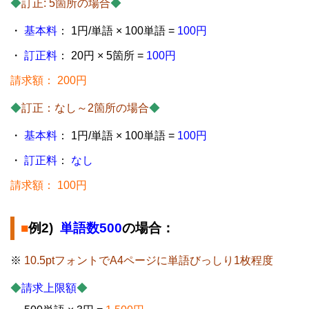
◆
訂正: 5箇所の場合
◆
・
基本料
： 1円/単語 × 100単語 =
100円
・
訂正料
： 20円 × 5箇所 =
100円
請求額： 200円
◆
訂正：なし～2箇所の場合
◆
・
基本料
： 1円/単語 × 100単語 =
100円
・
訂正料
：
なし
請求額： 100円
■
例2)
単語数500
の場合：
※
10.5ptフォントでA4ページに単語びっしり1枚程度
◆
請求上限額
◆