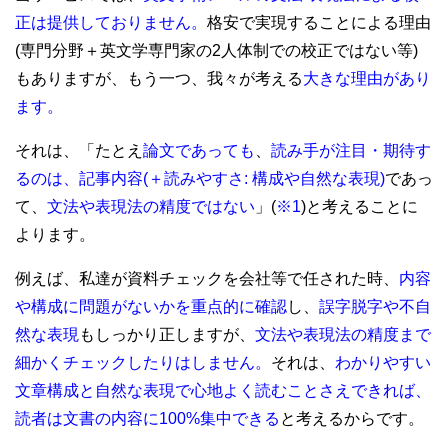
正は提供しておりません。
格安で実現することによる理由
(専門分野＋英文学専門家の2人体制での校正ではない等)
もありますが、もう一つ、我々が考える
大きな理由があり
ます。
それは、「たとえ
論文であっても
、
読み手が注目・期待す
るのは、記事内容(＋読みやすさ:
構成や自然な表現)
であっ
て、
文法や表現法の精度ではない
」(
※1
)と考えることに
よります。
例えば、私達が資料チェックを会社等で任された時、
内容
や構成に問題がないかを重点的に確認
し、
誤字脱字や不自
然な表現
もしっかり正しますが、
文法や表現法の精度まで
細かくチェックしたりはしません。
それは、
わかりやすい
文章構成と自然な表現で心地よく読むことさえできれば、
読者は文書の内容に100%集中できる
と考えるからです。