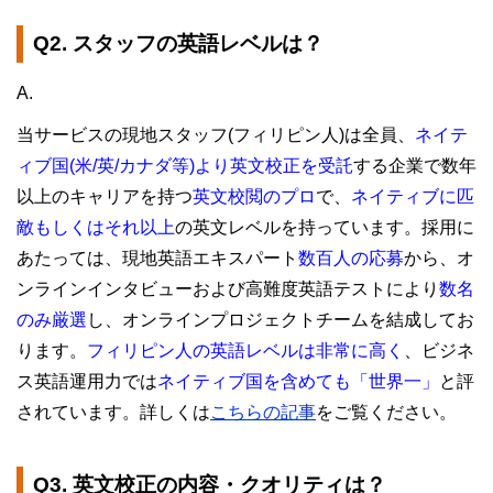
Q2. スタッフの英語レベルは？
A.
当サービスの現地スタッフ(フィリピン人)は全員、
ネイテ
ィブ国(米/英/カナダ等)より英文校正を受託
する企業で数年
以上のキャリアを持つ
英文校閲のプロ
で、
ネイティブに匹
敵もしくはそれ以上
の英文レベルを持っています。採用に
あたっては、現地英語エキスパート
数百人の応募
から、オ
ンラインインタビューおよび高難度英語テストにより
数名
のみ厳選
し、オンラインプロジェクトチームを結成してお
ります。
フィリピン人の英語レベルは非常に高く
、ビジネ
ス英語運用力では
ネイティブ国を含めても「世界一」
と評
されています
。詳しくは
こちらの記事
をご覧ください。
Q3. 英文校正の内容・クオリティは？