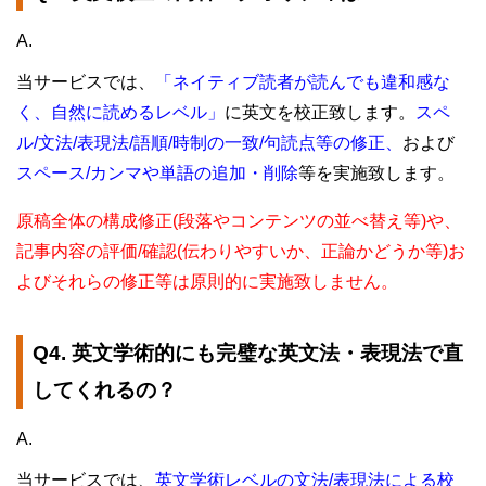
A.
当サービスでは、
「ネイティブ読者が読んでも違和感な
く、自然に読めるレベル」
に英文を校正致します。
スペ
ル/文法/表現法/語順/時制の一致/句読点等の修正、
および
スペース/カンマや単語の追加・削除
等
を実施致します。
原稿全体の構成修正(段落やコンテンツの並べ替え等)や、
記事内容の評価/確認(伝わりやすいか、正論かどうか等)お
よびそれらの修正等は原則的に実施致しません。
Q4. 英文学術的にも完璧な英文法・表現法で直
してくれるの？
A.
当サービスでは、
英文学術レベルの文法/表現法による校