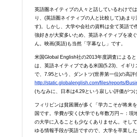
英語圏ネイティブの人々と話しているわけで
り、(英語圏ネイティブの人と比較して)あま
す)。しかし、大学や会社の資料は全て英語で
強好きが大変多いため、英語ネイティブを凌
ん。映画(英語)も当然「字幕なし」です。
米国Global English社の2013年度調査
は、英語ネイティブである米国(5.23)、イギリス(6
で、7.95という、ダントツ(世界第一位)の高
http://static.globalenglish.com/files/reports/B
(ちなみに、日本は4.29という寂しい評価がつ
フィリピンは貧困層が多く「学力こそが将来
国です。学費が安く(大学でも年数万円～：現
の大学に入ることも少なくありません。そし
ゆる情報手段が英語ですので、大学を卒業し