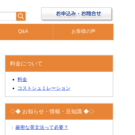
Q&A
お客様の声
料金について
料金
コストシュミレーション
◇◆ お知らせ・情報・豆知識 ◆◇
厳密な英文法って必要？