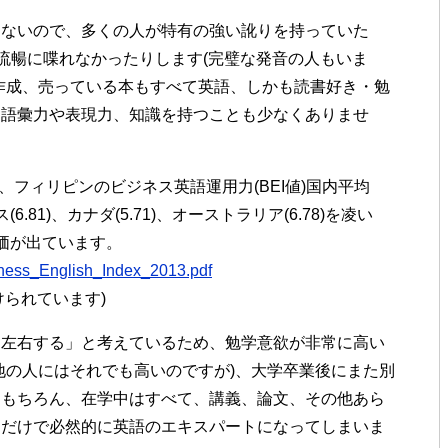
はないので、多くの人が特有の強い訛りを持っていた
り流暢に喋れなかったりします(完璧な発音の人もいま
作成、売っている本もすべて英語、しかも読書好き・勉
ぐ語彙力や表現力、知識を持つことも少なくありませ
によると、フィリピンのビジネス英語運用力(BEI値)国内平均
.81)、カナダ(5.71)、オーストラリア(6.78)を凌い
評価が出ています。
usiness_English_Index_2013.pdf
けられています)
を左右する」と考えているため、勉学意欲が非常に高い
地の人にはそれでも高いのですが)、大学卒業後にまた別
てもちろん、在学中はすべて、講義、論文、その他あら
ただけで必然的に英語のエキスパートになってしまいま