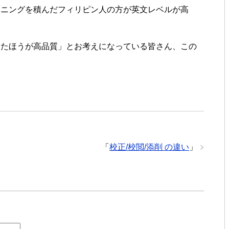
ーニングを積んだフィリピン人の方が英文レベルが高
ったほうが高品質」とお考えになっている皆さん、この
？
「
校正/校閲/添削 の違い
」