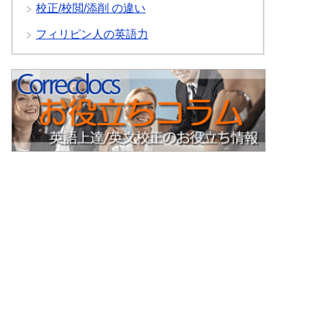
校正/校閲/添削 の違い
フィリピン人の英語力