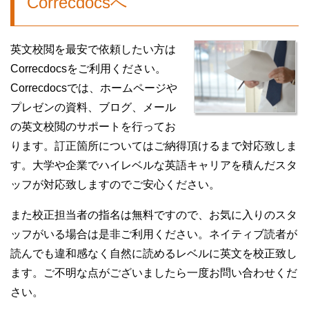
Correcdocsへ
英文校閲
を
最安
で依頼したい方は
Correcdocsをご利用ください。
Correcdocsでは、
ホームページ
や
プレゼン
の
資料
、
ブログ
、
メール
の英文校閲のサポートを行ってお
ります。訂正箇所についてはご納得頂けるまで対応致しま
す。大学や企業でハイレベルな英語キャリアを積んだスタ
ッフが対応致しますのでご安心ください。
また校正担当者の指名は無料ですので、お気に入りのスタ
ッフがいる場合は是非ご利用ください。ネイティブ読者が
読んでも違和感なく自然に読めるレベルに英文を校正致し
ます。ご不明な点がございましたら一度お問い合わせくだ
さい。