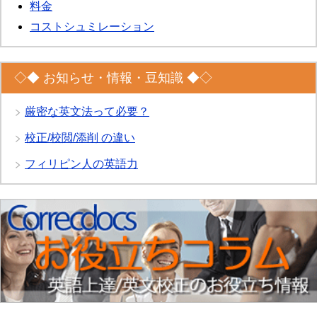
料金
コストシュミレーション
◇◆ お知らせ・情報・豆知識 ◆◇
厳密な英文法って必要？
校正/校閲/添削 の違い
フィリピン人の英語力